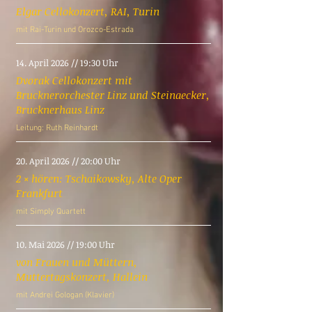
Elgar Cellokonzert, RAI, Turin
mit Rai-Turin und Orozco-Estrada
14. April 2026 // 19:30 Uhr
Dvorak Cellokonzert mit
Brucknerorchester Linz und Steinaecker,
Brucknerhaus Linz
Leitung: Ruth Reinhardt
20. April 2026 // 20:00 Uhr
2 × hören: Tschaikowsky, Alte Oper
Frankfurt
mit Simply Quartett
10. Mai 2026 // 19:00 Uhr
von Frauen und Müttern,
Muttertagskonzert, Hallein
mit Andrei Gologan (Klavier)