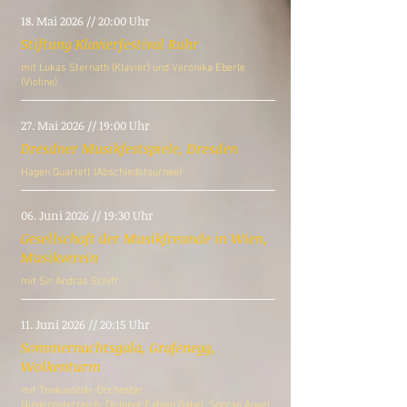
18. Mai 2026 // 20:00 Uhr
Stiftung Klavierfestival Ruhr
mit
Lukas Sternath (Klavier) und
Veronika Eberle
(Violine)
27. Mai 2026 // 19:00 Uhr
Dresdner Musikfestspiele, Dresden
Hagen Quartett (Abschiedstournee)
06. Juni 2026 // 19:30 Uhr
Gesellschaft der Musikfreunde in Wien,
Musikverein
mit Sir András Schiff
11. Juni 2026 // 20:15 Uhr
Sommernachtsgala, Grafenegg,
Wolkenturm
mit
Tonkünstler-Orchester
Niederösterreich,
Dirigent
Fabien Gabel,
Sopran
Angel