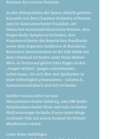
Rahmen des Lucerne Festivals.
Zu den Höhepunkten der Saison 2024/25 gehören
Konzerte mit dem Chamber Orchestra of Europe,
dem hr-Sinfonieorchester Frankfurt, der
Deutschen Kammerphilharmonie Bremen, dem
Prague Radio Symphony Orchestra, dem
Kammerorchester des Bayerischen Rundfunks
sowie dem Orquestra Simfònica de Barcelona.
Besonders hervorzuheben ist ihr USA-Debüt mit
dem Cleveland Orchestra unter Franz Welser-
Möst. In Dortmund gehört Julia Hagen zu den
„Jungen Wilden“, jungen aufstrebenden
Solist:innen, die sich über drei Spielzeiten in
ihrer Vielseitigkeit präsentieren – solistisch,
kammermusikalisch und mit Orchester.
Darüber hinaus kehrt sie zum
Mozarteumorchester Salzburg, zum ORF Radio-
Symphonieorchester Wien und zum Orchestre
Philharmonique de Radio France unter Mirga
Gražinytė-Tyla mit einem Konzert im Wiener
Musikverein zurück.
Unter ihren vielfältigen