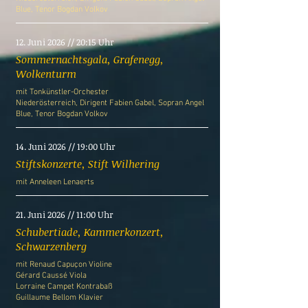
Blue,
Tenor
Bogdan Volkov
12. Juni 2026 // 20:15 Uhr
Sommernachtsgala, Grafenegg,
Wolkenturm
mit
Tonkünstler-Orchester
Niederösterreich,
Dirigent
Fabien Gabel,
Sopran
Angel
Blue,
Tenor
Bogdan Volkov
14. Juni 2026 // 19:00 Uhr
Stiftskonzerte, Stift Wilhering
mit Anneleen Lenaerts
21. Juni 2026 // 11:00 Uhr
Schubertiade, Kammerkonzert,
Schwarzenberg
mit Renaud Capuçon Violine
Gérard Caussé Viola
Lorraine Campet Kontrabaß
Guillaume Bellom Klavier