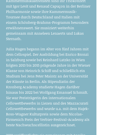
Kammermusikaktivitäten sind ihr Triokonzert
mit Igor Levit und Renaud Capuçon in der Berliner
Philharmonie sowie ihre Kammermusik-
Tournee durch Deutschland und Italien mit
einem Schönberg-Brahms-Programm besonders
erwähnenswert. Sie musiziert weiterhin
gemeinsam mit Anneleen Lenaerts und Lukas
Sternath.
Julia Hagen begann im Alter von fünf Jahren mit
dem Cellospiel. Der Ausbildung bei Enrico Bronzi
in Salzburg sowie bei Reinhard Latzko in Wien
folgten 2013 bis 2015 prägende Jahre in der Wiener
Klasse von Heinrich Schiff und schließlich ein
Studium bei Jens Peter Maintz an der Universität
der Künste in Berlin. Als Stipendiatin der
Kronberg Academy studierte Hagen darüber
hinaus bis 2022 bei Wolfgang Emanuel Schmidt.
Sie war Preisträgerin des internationalen
Cellowettbewerbs in Liezen und des Mazzacurati
Cellowettbewerbs und wurde u.a. mit dem Hajek-
Boss-Wagner Kulturpreis sowie dem Nicolas-
Firmenich Preis der Verbier-Festival-Academy als
beste Nachwuchscellistin ausgezeichnet.