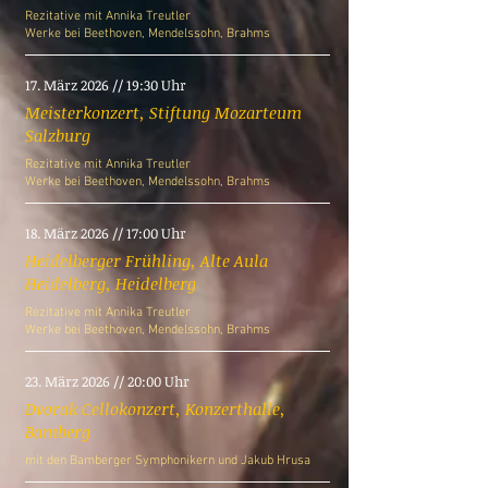
Rezitative mit Annika Treutler
Werke bei Beethoven, Mendelssohn, Brahms
17. März 2026 // 19:30 Uhr
Meisterkonzert, Stiftung Mozarteum
Salzburg
Rezitative mit Annika Treutler
Werke bei Beethoven, Mendelssohn, Brahms
18. März 2026 // 17:00 Uhr
Heidelberger Frühling, Alte Aula
Heidelberg, Heidelberg
Rezitative mit Annika Treutler
Werke bei Beethoven, Mendelssohn, Brahms
23. März 2026 // 20:00 Uhr
Dvorak Cellokonzert, Konzerthalle,
Bamberg
mit den Bamberger Symphonikern und Jakub Hrusa