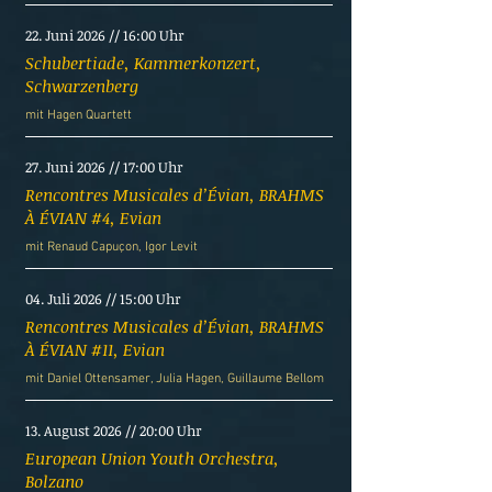
22. Juni 2026 // 16:00 Uhr
Schubertiade, Kammerkonzert,
Schwarzenberg
mit Hagen Quartett
27. Juni 2026 // 17:00 Uhr
Rencontres Musicales d’Évian, BRAHMS
À ÉVIAN #4, Evian
mit Renaud Capuçon, Igor Levit
04. Juli 2026 // 15:00 Uhr
Rencontres Musicales d’Évian, BRAHMS
À ÉVIAN #11, Evian
mit D
aniel Ottensamer, Julia Hagen, Guillaume Bellom
13. August 2026 // 20:00 Uhr
European Union Youth Orchestra,
Bolzano