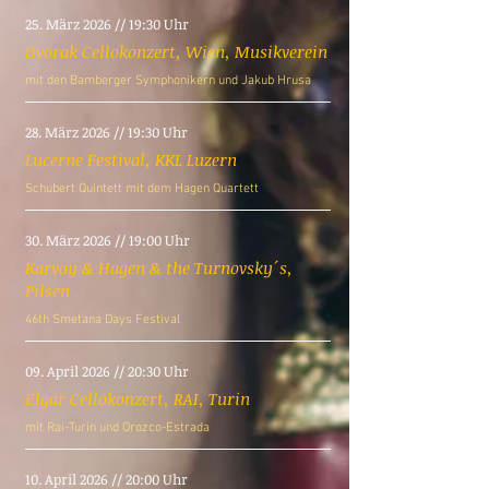
25. März 2026 // 19:30 Uhr
Dvorak Cellokonzert, Wien, Musikverein
mit den Bamberger Symphonikern und Jakub Hrusa
28. März 2026 // 19:30 Uhr
Lucerne Festival, KKL Luzern
Schubert Quintett mit dem Hagen Quartett
30. März 2026 // 19:00 Uhr
Karvay & Hagen & the Turnovsky´s,
Pilsen
46th Smetana Days Festival
09. April 2026 // 20:30 Uhr
Elgar Cellokonzert, RAI, Turin
mit Rai-Turin und Orozco-Estrada
10. April 2026 // 20:00 Uhr